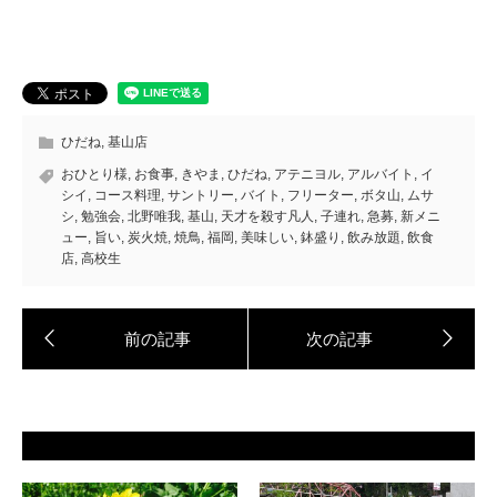
ひだね
,
基山店
おひとり様
,
お食事
,
きやま
,
ひだね
,
アテニヨル
,
アルバイト
,
イ
シイ
,
コース料理
,
サントリー
,
バイト
,
フリーター
,
ボタ山
,
ムサ
シ
,
勉強会
,
北野唯我
,
基山
,
天才を殺す凡人
,
子連れ
,
急募
,
新メニ
ュー
,
旨い
,
炭火焼
,
焼鳥
,
福岡
,
美味しい
,
鉢盛り
,
飲み放題
,
飲食
店
,
高校生