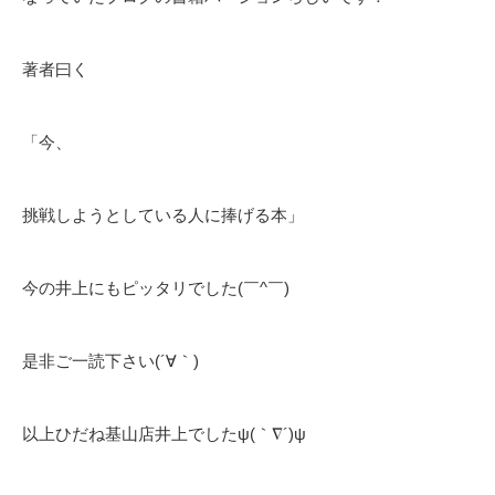
著者曰く
「今、
挑戦しようとしている人に捧げる本」
今の井上にもピッタリでした(￣^￣)ゞ
是非ご一読下さい(´∀｀)
以上ひだね基山店井上でしたψ(｀∇´)ψ