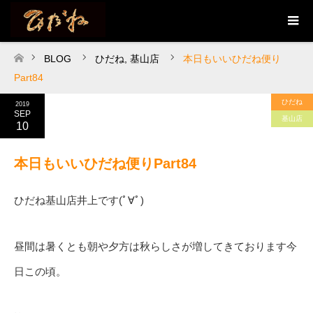
BLOG
ひだね
,
基山店
本日もいいひだね便り
ホーム
Part84
ひだね
2019
SEP
基山店
10
本日もいいひだね便りPart84
ひだね基山店井上です(ﾟ∀ﾟ)
昼間は暑くとも朝や夕方は秋らしさが増してきております今
日この頃。