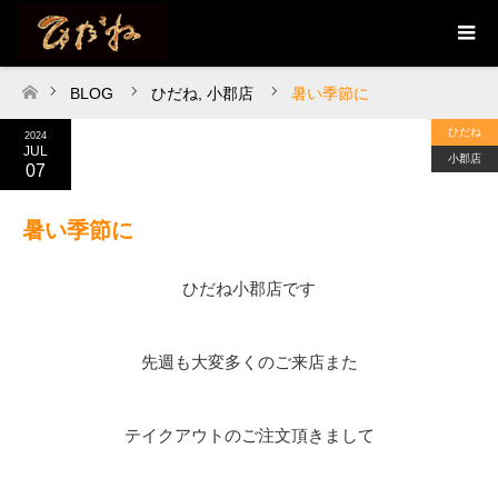
BLOG
ひだね
,
小郡店
暑い季節に
ホーム
ひだね
2024
JUL
小郡店
07
暑い季節に
ひだね小郡店です
先週も大変多くのご来店また
テイクアウトのご注文頂きまして