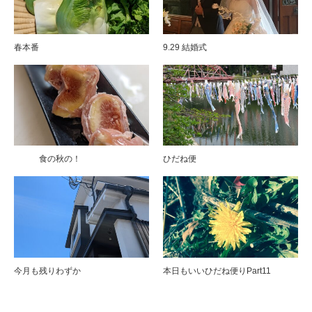
春本番
9.29 結婚式
食の秋の！
ひだね便
今月も残りわずか
本日もいいひだね便りPart11