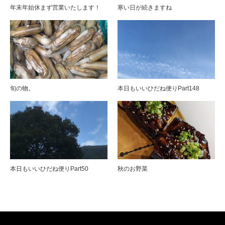
年末年始休まず営業いたします！
寒い日が続きますね
旬の物。
本日もいいひだね便りPart148
本日もいいひだね便りPart50
秋のお野菜