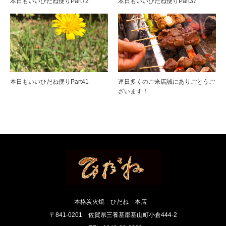
本日もいいひだね便りPart72
本日もいいひだね便りPart37
本日もいいひだね便りPart41
連日多くのご来店誠にありごとうご
ざいます！
本格炭火焼 ひだね 本店
〒841-0201 佐賀県三養基郡基山町小倉444-2