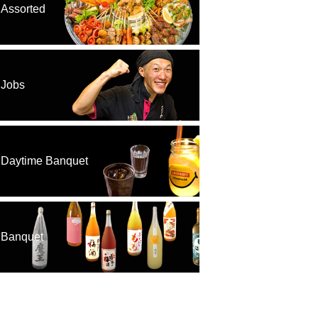
Assorted
Jobs
Daytime Banquet
Banquet