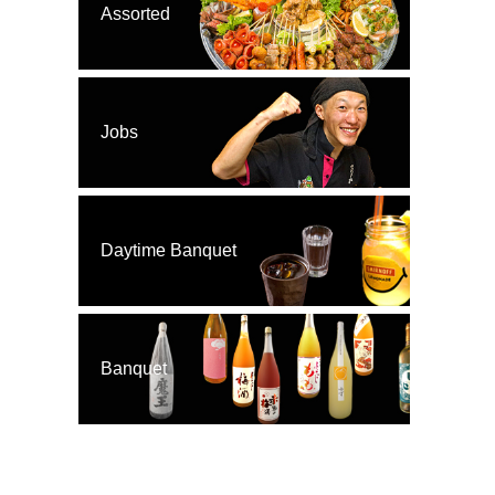
Assorted
Jobs
Daytime Banquet
Banquet