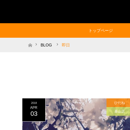
トップページ
ホーム
BLOG
即日
ひだね
2018
APR
基山店
03