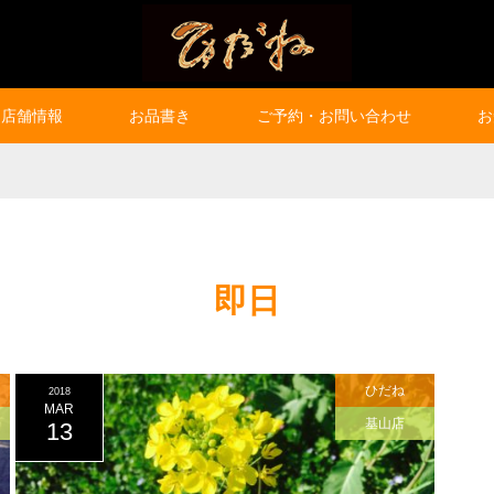
店舗情報
お品書き
ご予約・お問い合わせ
お
即日
ひだね
2018
MAR
基山店
13