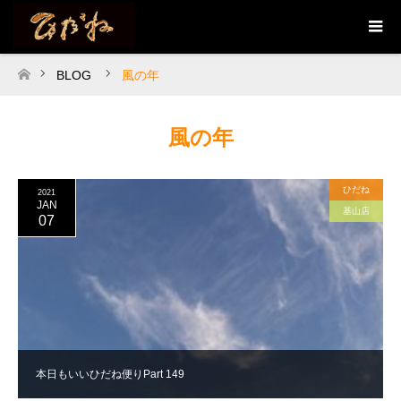
BLOG
風の年
ホーム
風の年
ひだね
2021
JAN
基山店
07
本日もいいひだね便りPart 149