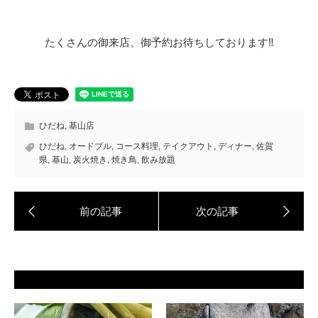
たくさんの御来店、御予約お待ちしております‼️
ひだね
,
基山店
ひだね
,
オードブル
,
コース料理
,
テイクアウト
,
ディナー
,
佐賀
県
,
基山
,
炭火焼き
,
焼き鳥
,
飲み放題