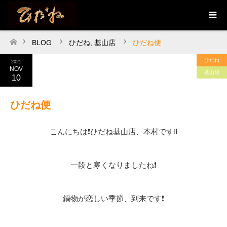
BLOG
ひだね
,
基山店
ひだね便
ホーム
ひだね
2021
NOV
基山店
10
ひだね便
こんにちは❗ひだね基山店、本村です‼️
一段と寒くなりましたね❗
鍋物が恋しい季節、到来です❗