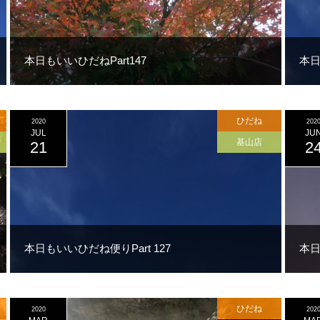
本日もいいひだねPart147
本日
ひだね
2020
202
JUL
JU
基山店
21
2
本日もいいひだね便りPart 127
本日
ひだね
2020
202