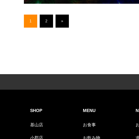
1
2
»
SHOP
MENU
N
基山店
お食事
小郡店
お飲み物