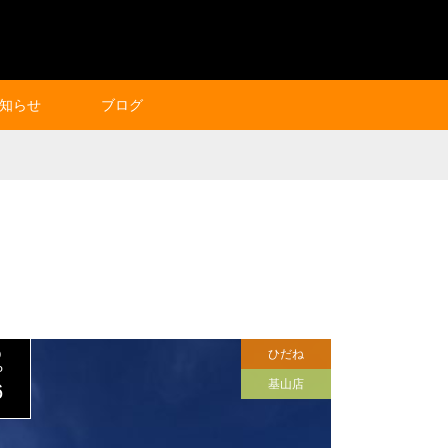
知らせ
ブログ
ひだね
0
P
基山店
6