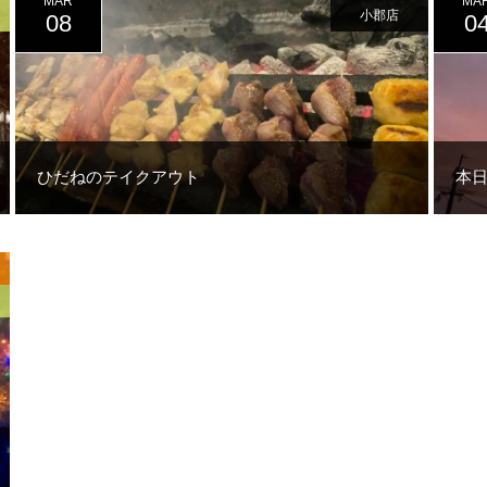
MAR
MA
小郡店
08
0
ひだねのテイクアウト
本日