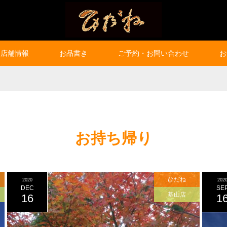
店舗情報
お品書き
ご予約・お問い合わせ
お
お持ち帰り
ひだね
2020
202
DEC
SE
基山店
16
1