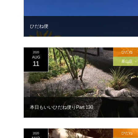
ひだね便
ひだね
2020
AUG
基山店
11
本日もいいひだね便りPart 130
ひだね
2020