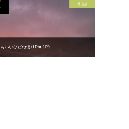
R
基山店
4
もいいひだね便りPart109