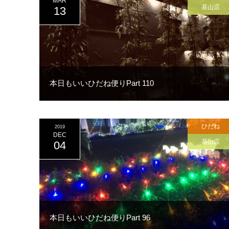
MAR
基山店
13
本日もいいひだね便りPart 110
ひだね
2019
DEC
基山店
04
本日もいいひだね便りPart 96