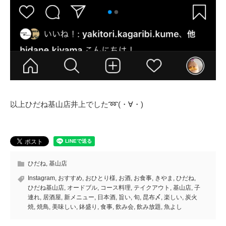
以上ひだね基山店井上でした➿(・∀・)
ひだね
,
基山店
Instagram
,
おすすめ
,
おひとり様
,
お酒
,
お食事
,
きやま
,
ひだね
,
ひだね基山店
,
オードブル
,
コース料理
,
テイクアウト
,
基山店
,
子
連れ
,
居酒屋
,
新メニュー
,
日本酒
,
旨い
,
旬
,
昆布〆
,
楽しい
,
炭火
焼
,
焼鳥
,
美味しい
,
鉢盛り
,
食事
,
飲み会
,
飲み放題
,
魚よし