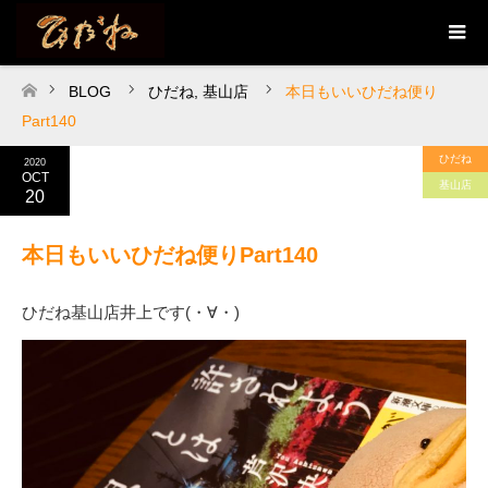
BLOG
ひだね
,
基山店
本日もいいひだね便り
ホーム
Part140
ひだね
2020
OCT
基山店
20
本日もいいひだね便りPart140
ひだね基山店井上です(・∀・)