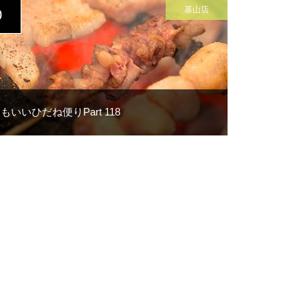
Y
基山店
0
もいいひだね便りPart 118