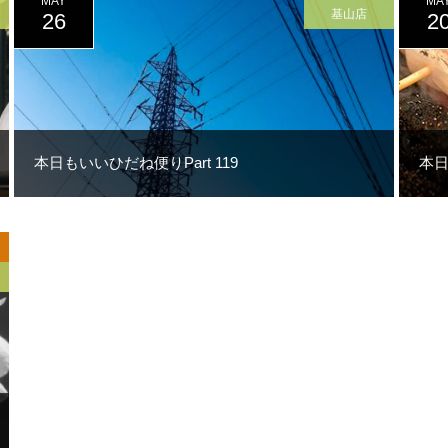
MAY
MA
基山店
26
2
本日もいいひだね便りPart 119
本日