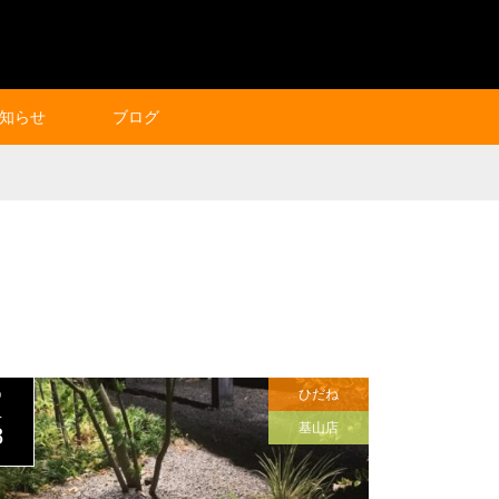
知らせ
ブログ
ひだね
0
L
基山店
8