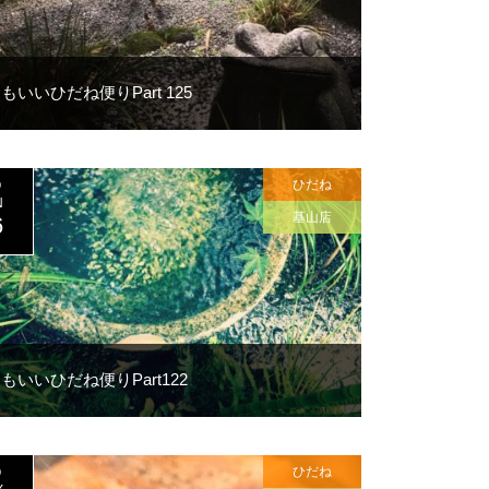
もいいひだね便りPart 125
ひだね
0
N
基山店
6
もいいひだね便りPart122
ひだね
0