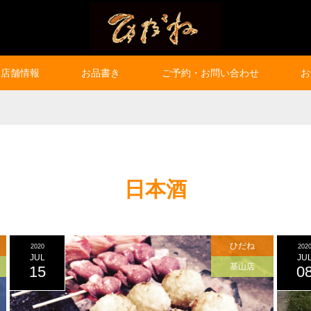
店舗情報
お品書き
ご予約・お問い合わせ
お
日本酒
ひだね
2020
202
JUL
JU
基山店
15
0