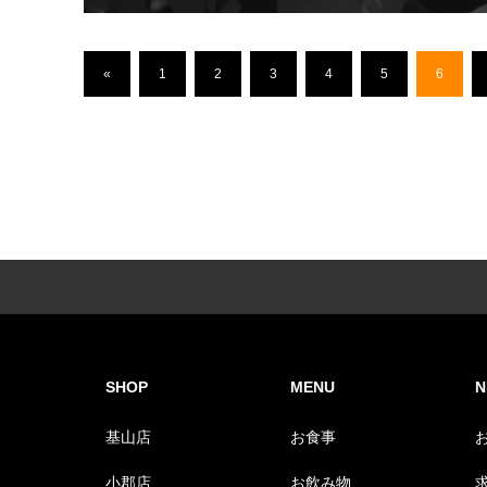
«
1
2
3
4
5
6
SHOP
MENU
N
基山店
お食事
小郡店
お飲み物