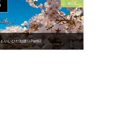
R
基山店
9
もいいひだね便りPart62