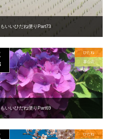
もいいひだね便りPart73
ひだね
9
Y
基山店
8
もいいひだね便りPart69
ひだね
9