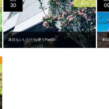
APR
AP
基山店
30
0
本日もいいひだね便りPart65
本日