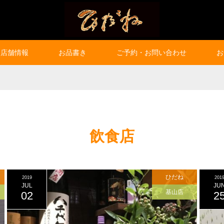
店舗情報
お品書き
ご予約・お問い合わせ
お
飲食店
ひだね
2019
201
JUL
JU
基山店
02
2