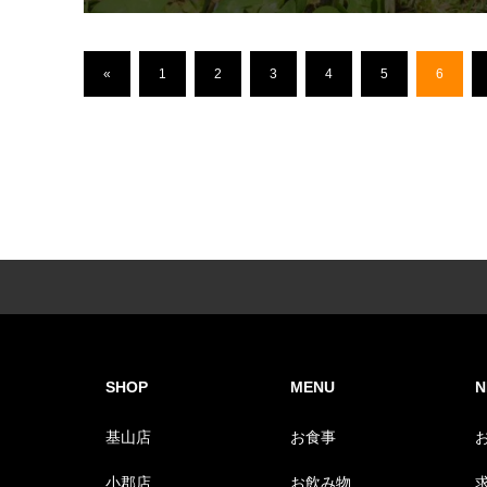
«
1
2
3
4
5
6
SHOP
MENU
N
基山店
お食事
小郡店
お飲み物