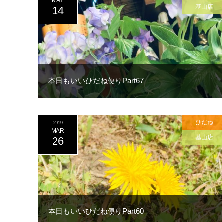
MAY
基山店
14
本日もいいひだね便りPart67
ひだね
2019
MAR
基山店
26
本日もいいひだね便りPart60