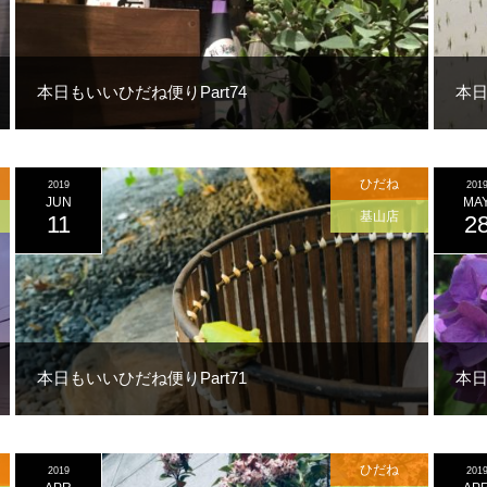
本日もいいひだね便りPart74
本日
ひだね
2019
201
JUN
MA
基山店
11
2
本日もいいひだね便りPart71
本日
ひだね
2019
201