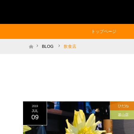
トップページ
ホーム
BLOG
飲食店
ひだね
2019
JUL
基山店
09