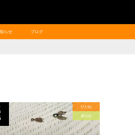
知らせ
ブログ
ひだね
9
N
基山店
5