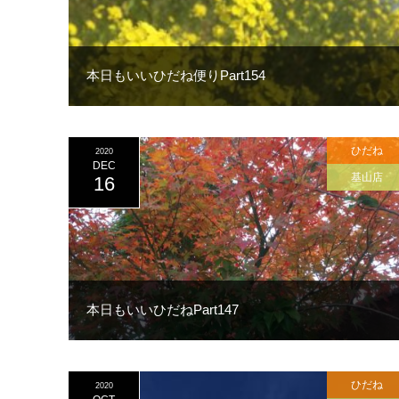
本日もいいひだね便りPart154
ひだね
2020
DEC
基山店
16
本日もいいひだねPart147
ひだね
2020