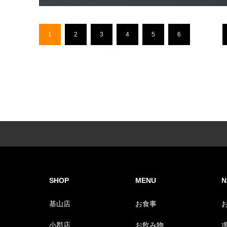
1
2
3
4
5
6
…
SHOP
MENU
N
基山店
お食事
小郡店
お飲み物