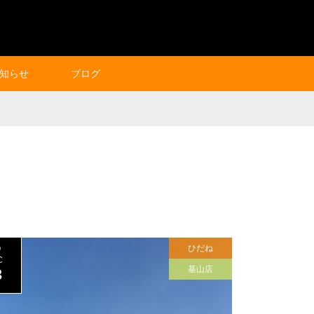
知らせ
ブログ
ひだね
0
C
基山店
3