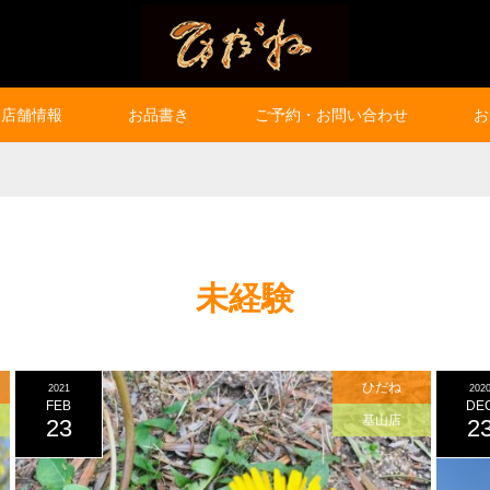
店舗情報
お品書き
ご予約・お問い合わせ
お
未経験
ひだね
2021
202
FEB
DE
基山店
23
2