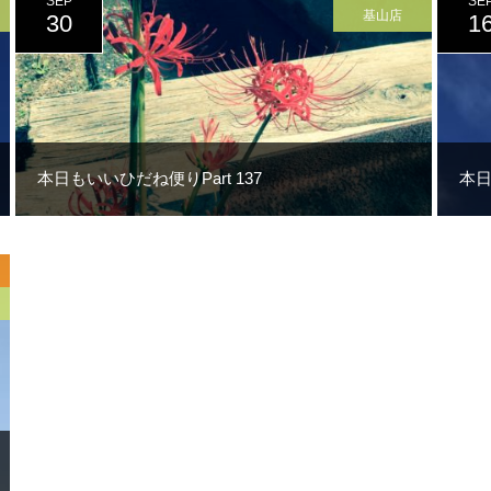
SEP
SE
基山店
30
1
本日もいいひだね便りPart 137
本日