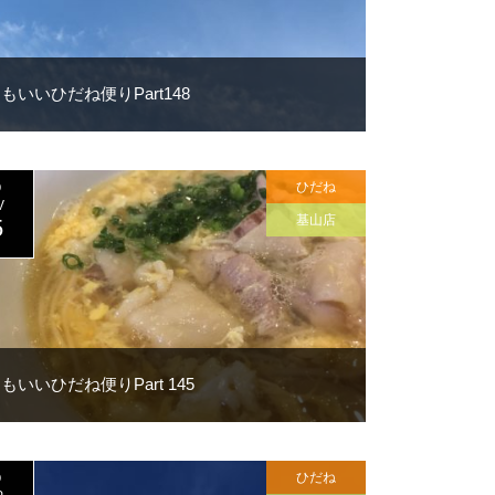
もいいひだね便りPart148
ひだね
0
V
基山店
5
もいいひだね便りPart 145
ひだね
0