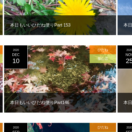
本日もいいひだね便りPart 153
本日
ひだね
2020
202
DEC
NO
基山店
10
2
本日もいいひだね便りPart146
本日
ひだね
2020
202