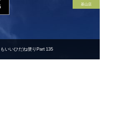
P
基山店
6
もいいひだね便りPart 135