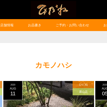
店舗情報
お品書き
ご予約・お問い合わせ
お
カモノハシ
ひだね
2020
202
AUG
AU
基山店
11
0