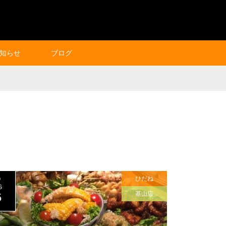
知らせ
ブログ
ひだね
0
G
基山店
5