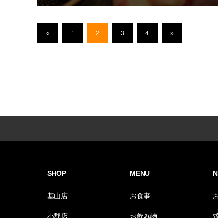
«
1
2
3
4
»
SHOP
MENU
N
基山店
お食事
小郡店
お飲み物