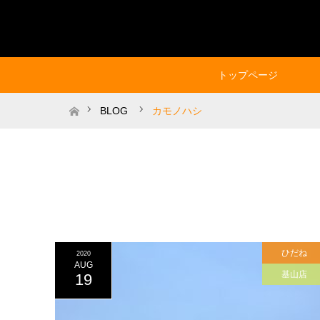
トップページ
ホーム
BLOG
カモノハシ
ひだね
2020
AUG
基山店
19