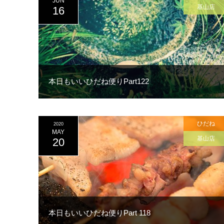
JUN
基山店
16
本日もいいひだね便りPart122
ひだね
2020
MAY
基山店
20
本日もいいひだね便りPart 118