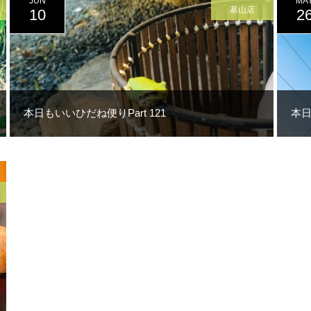
JUN
MA
基山店
10
2
本日もいいひだね便りPart 121
本日