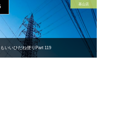
Y
基山店
6
もいいひだね便りPart 119