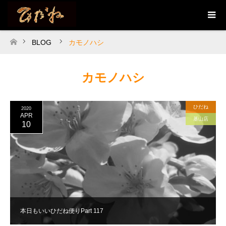
BLOG
カモノハシ
ホーム
カモノハシ
ひだね
2020
APR
基山店
10
本日もいいひだね便りPart 117