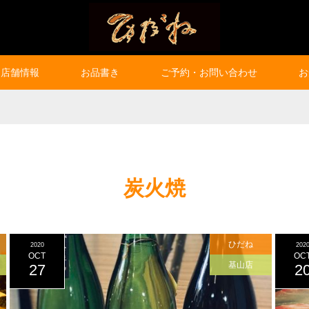
店舗情報
お品書き
ご予約・お問い合わせ
お
炭火焼
ひだね
2020
202
OCT
OC
基山店
27
2