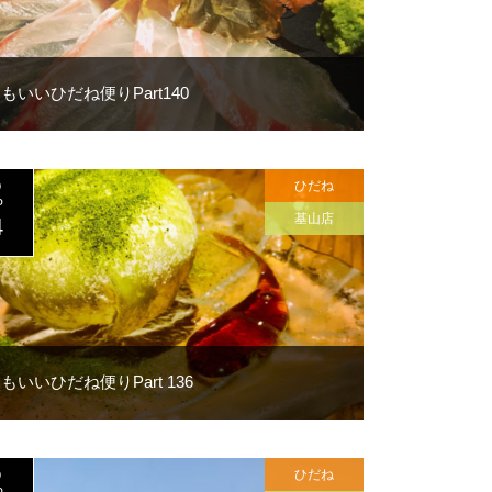
もいいひだね便りPart140
ひだね
0
P
基山店
4
もいいひだね便りPart 136
ひだね
0