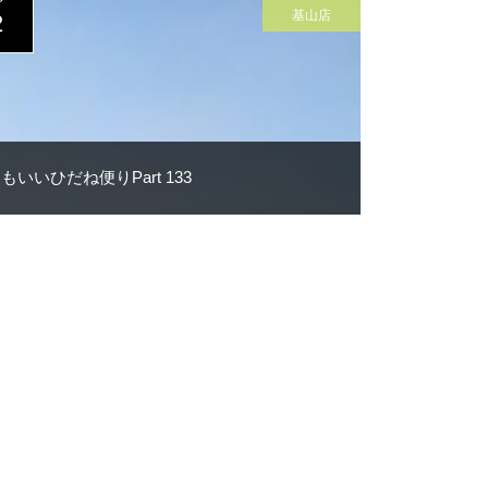
P
基山店
2
もいいひだね便りPart 133