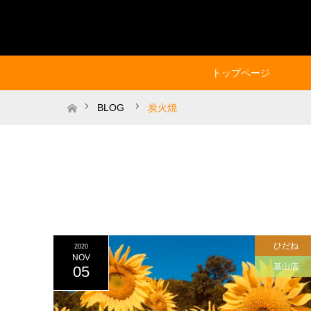
トップページ
ホーム
BLOG
炭火焼
ひだね
2020
NOV
基山店
05