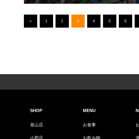
«
1
2
3
4
5
6
SHOP
MENU
N
基山店
お食事
小郡店
お飲み物