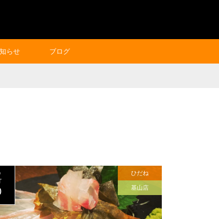
知らせ
ブログ
ひだね
0
T
基山店
0